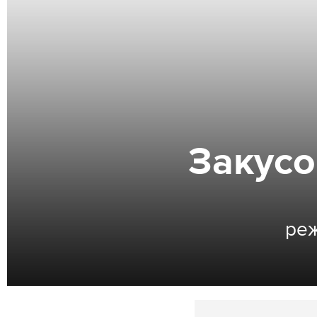
Закусо
реж