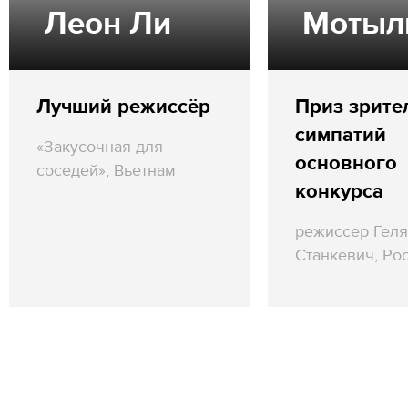
Леон Ли
Мотыл
Лучший режиссёр
Приз зрите
симпатий
«Закусочная для
основного
соседей», Вьетнам
конкурса
режиссер Геля
Станкевич, Ро