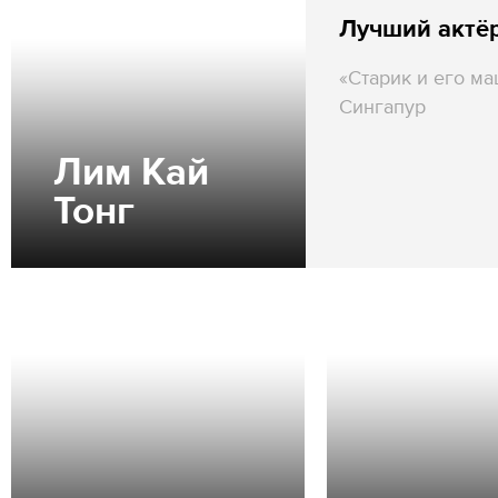
Лучший актё
«Старик и его ма
Сингапур
Лим Кай
Тонг