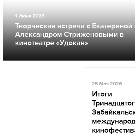
1
Июня
2026
Творческая встреча с Екатериной 
Александром Стриженовыми в
кинотеатре «Удокан»
25
Мая
2026
Итоги
Тринадцато
Забайкальс
международ
кинофестив