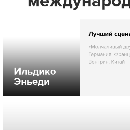
международ
Лучший сцен
«Молчаливый дру
Германия, Франц
Венгрия, Китай
Ильдико
Эньеди